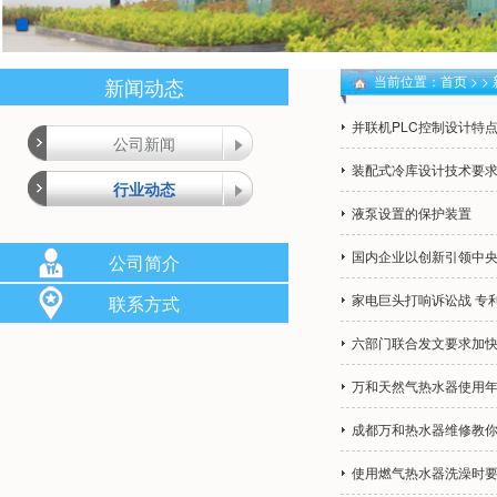
当前位置：
首页
> >
新闻动态
并联机PLC控制设计特
公司新闻
装配式冷库设计技术要
行业动态
液泵设置的保护装置
国内企业以创新引领中
公司简介
家电巨头打响诉讼战 专
联系方式
六部门联合发文要求加
万和天然气热水器使用
成都万和热水器维修教
使用燃气热水器洗澡时