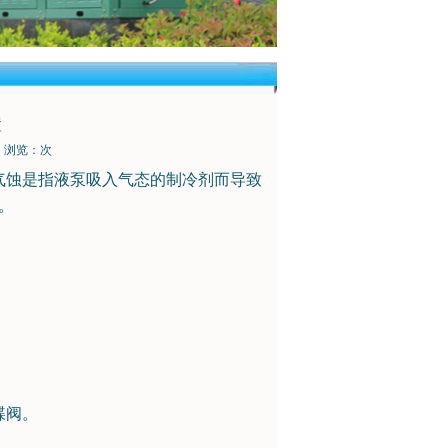
置
浏览：
次
气蚀是指液泵吸入气态的制冷剂而导致
。
蝶阀。