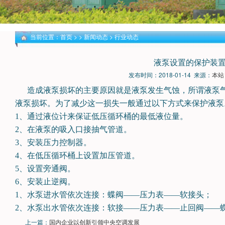
当前位置：
首页
> >
新闻动态
>
行业动态
液泵设置的保护装
发布时间：2018-01-14 来源：
本站
造成液泵损坏的主要原因就是液泵发生气蚀，所谓液泵
液泵损坏。为了减少这一损失一般通过以下方式来保护液泵
1、通过液位计来保证低压循环桶的最低液位量。
2、在液泵的吸入口接抽气管道。
3、安装压力控制器。
4、在低压循环桶上设置加压管道。
5、设置旁通阀。
6、安装止逆阀。
1、水泵进水管依次连接：蝶阀——压力表——软接头；
2、水泵出水管依次连接：软接——压力表——止回阀——
上一篇：
国内企业以创新引领中央空调发展